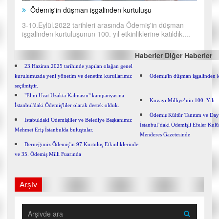
Ödemiş'in düşman işgalinden kurtuluşu
3-10.Eylül.2022 tarihleri arasında Ödemiş'in düşman
işgalinden kurtuluşunun 100. yıl etkinliklerine katıldık....
Haberler Diğer Haberler
23.Haziran.2025 tarihinde yapılan olağan genel
kurulumuzda yeni yönetim ve denetim kurullarımız
Ödemiş'in düşman işgalinden ku
seçilmiştir.
"Elini Uzat Uzakta Kalmasın" kampanyasına
Kuvayı Milliye’nin 100. Yılı
İstanbul'daki Ödemiş'liler olarak destek olduk.
Ödemiş Kültür Tanıtım ve Day
İstabuldaki Ödemişliler ve Belediye Başkanımız
İstanbul’daki Ödemişli Efeler Ku
Mehmet Eriş İstanbulda buluştular.
Menderes Gazetesinde
Derneğimiz Õdemiş'in 97.Kurtuluş Etkinliklerinde
ve 35. Ödemiş Milli Fuarında
Arşiv