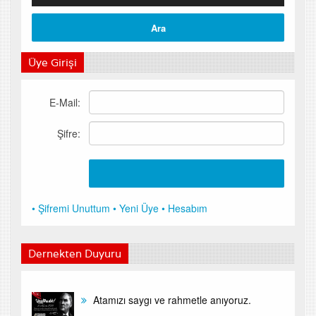
Üye Girişi
E-Mail:
Şifre:
• Şifremi Unuttum
• Yeni Üye
• Hesabım
Dernekten Duyuru
Atamızı saygı ve rahmetle anıyoruz.