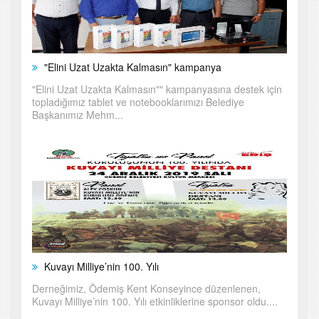
"Elini Uzat Uzakta Kalmasın" kampanya
"Elini Uzat Uzakta Kalmasın"" kampanyasına destek için
topladığımız tablet ve notebooklarımızı Belediye
Başkanımız Mehm...
Kuvayı Milliye’nin 100. Yılı
Derneğimiz, Ödemiş Kent Konseyince düzenlenen,
Kuvayı Milliye’nin 100. Yılı etkinliklerine sponsor oldu....