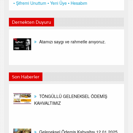
• Şifremi Unuttum
• Yeni Üye
• Hesabım
Dernekten Duyuru
Atamızı saygı ve rahmetle anıyoruz.
Son Haberler
TÖNGÜLLÜ GELENEKSEL ÖDEMİŞ
KAHVALTIMIZ
Geleneksel Ödemiş Kahvaltısı 12.01.2025