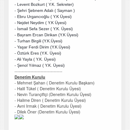
- Levent Bozkurt ( Y.K. Sekreter)
- Şehri Şebnem Adalı ( Sayman )
- Ebru Urgancıoğlu ( Y.K Üyesi)
- Nejdet Neydim ( Y.K Üyesi)
- İsmail Sefa Sezer ( Y.K. Üyesi)
- Bayram Ercan Dirikan (Y.K Üyesi)
- Turhan Birgili (Y.K.Üyesi)
- Yaşar Ferdi Dirim (Y.K.Üyesi)
- Öztürk Eres (Y.K. Üyesi)
- Ali Yayla ( Y.K. Üyesi)
- Şenol Yılmaz ( Y.K. Üyesi)
---------------------------------
Denetim Kurulu
- Mehmet Şahan ( Denetim Kurulu Başkanı)
- Halil Tükel ( Denetim Kurulu Üyesi)
- Nevin Turançiftçi (Denetim Kurulu Üyesi)
- Halime Diren ( Denetim Kurulu Üyesi)
- Avni Irmak ( Denetim Kurulu Üyesi)
- Dilek Öner (Denetim Kurulu Üyesi)