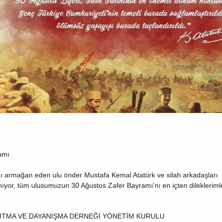
amı
zı armağan eden ulu önder Mustafa Kemal Atatürk ve silah arkadaşları
 anıyor, tüm ulusumuzun 30 Ağustos Zafer Bayramı'nı en içten dilekleriml
ITMA VE DAYANIŞMA DERNEĞİ YÖNETİM KURULU