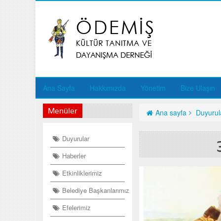
Ana Sayfa
Hakkımızda
Yönetim
Bize Ulaşın
Menüler
Ana sayfa
Duyurul
Duyurular
Haberler
Etkinliklerimiz
Belediye Başkanlarımız
Efelerimiz