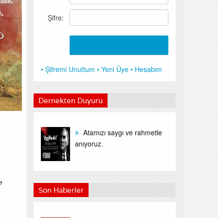
Şifre:
• Şifremi Unuttum
• Yeni Üye
• Hesabım
Dernekten Duyuru
Atamızı saygı ve rahmetle
anıyoruz.
e
Son Haberler