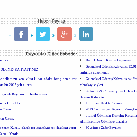
Haberi Paylaş
Duyurular Diğer Haberler
ıyoruz.
Dernek Genel Kurulu Duyurusu
Geleneksel Ödemiş Kahvaltısı 12.0
 ÖDEMİŞ KAHVALTIMIZ
tarihinde düzenlendi.
 halkımızın yeni yılını kutlar, adalet, barış, demokrasi
Geleneksel Ödemiş Kahvaltısı ve Ya
ız bir 2025 yılı dileriz.
Menekay söyleşi
25.Şubat.2024 Pazar günü Geleneks
ve Çocuk Bayramımız Kutlu Olsun
Ödemiş Kahvaltısı
mız kutlu Olsun.
Elini Uzat Uzakta Kalmasın!
u Olsun.
2019 Cumhuriyet Bayramı Yemeği
3 Eylül Ödemiş'in Kurtuluş Kutlama
tlu Olsun.
etkinliklerinde Ödemiş'te olacağız
önetim Kurulu olarak toplanarak,görev dağılımı yaptı
30 Ağutos Zafer Bayramı
urulu Yapıldı