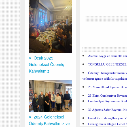
Atamızı saygı ve rahmetle an
Ocak 2025
Geleneksel Ödemiş
TÖNGÜLLÜ GELENEKSEL
Kahvaltımız
Ödemiş'li hemşehrilerimizin ve
ve huzur içinde sağlıkla yaşadığım
23.Nisan Ulusal Egemenlik 
29 Ekim Cumhuriyet Bayramı
Cumhuriyet Bayramımız Kutl
30 Ağustos Zafer Bayramı Ku
2024 Geleneksel
Genel Kurulda seçilen yeni Y
Ödemiş Kahvaltımız ve
Derneğimizin Olağan Genel K